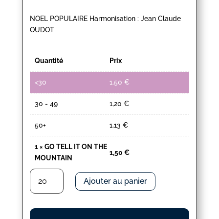
NOEL POPULAIRE Harmonisation : Jean Claude
OUDOT
Quantité
Prix
<30
1,50
€
30 - 49
1,20
€
50+
1,13
€
1
×
GO TELL IT ON THE
1,50
€
MOUNTAIN
quantité
Ajouter au panier
de
GO
TELL
IT