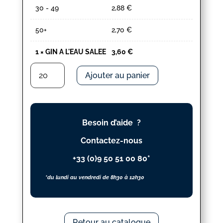
30 - 49
2,88
€
50+
2,70
€
1
×
GIN A L'EAU SALEE
3,60
€
quantité
Ajouter au panier
de
GIN
A
L'EAU
Besoin d’aide ?
SALEE
Contactez-nous
+33 (0)9 50 51 00 80*
*du lundi au vendredi de 8h30 à 12h30
Retour au catalogue