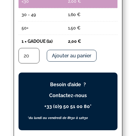
<30
2,00
€
30 - 49
1,60
€
50+
1,50
€
1
×
GADOUE (la)
2,00
€
quantité
Ajouter au panier
de
GADOUE
(la)
Besoin d’aide ?
Contactez-nous
+33 (0)9 50 51 00 80*
*du lundi au vendredi de 8h30 à 12h30