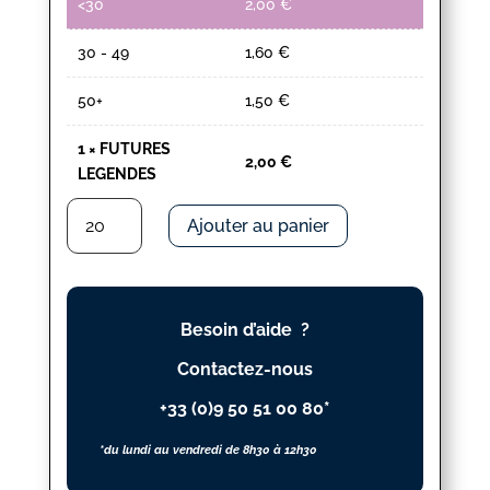
<30
2,00
€
30 - 49
1,60
€
50+
1,50
€
1
×
FUTURES
2,00
€
LEGENDES
quantité
Ajouter au panier
de
FUTURES
LEGENDES
Besoin d’aide ?
Contactez-nous
+33 (0)9 50 51 00 80*
*du lundi au vendredi de 8h30 à 12h30