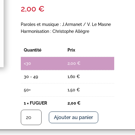
2,00
€
Paroles et musique : J.Armanet / V. Le Masne
Harmonisation : Christophe Allègre
Quantité
Prix
<30
2,00
€
30 - 49
1,60
€
50+
1,50
€
1
×
FUGUER
2,00
€
quantité
Ajouter au panier
de
FUGUER