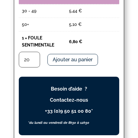
30 - 49
5,44
€
50+
5,10
€
1
×
FOULE
6,80
€
SENTIMENTALE
quantité
Ajouter au panier
de
FOULE
SENTIMENTALE
Besoin d’aide ?
Contactez-nous
+33 (0)9 50 51 00 80*
*du lundi au vendredi de 8h30 à 12h30