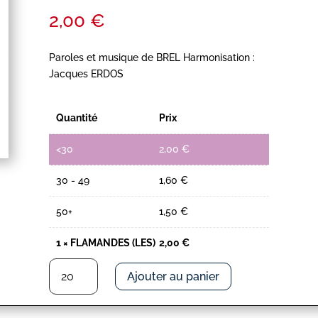
2,00
€
Paroles et musique de BREL Harmonisation :
Jacques ERDOS
Quantité
Prix
<30
2,00
€
30 - 49
1,60
€
50+
1,50
€
1
×
FLAMANDES (LES)
2,00
€
quantité
Ajouter au panier
de
FLAMANDES
(LES)