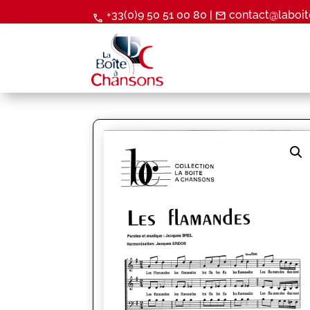
+33(0)9 50 51 00 80 |
contact@laboit
mail
call