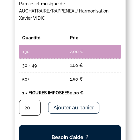
Paroles et musique de
AUCHATRAIRE/RAPPENEAU Harmonisation :
Xavier VIDIC
Quantité
Prix
<30
2,00
€
30 - 49
1,60
€
50+
1,50
€
1
×
FIGURES IMPOSEES
2,00
€
quantité
Ajouter au panier
de
FIGURES
IMPOSEES
Besoin d’aide ?