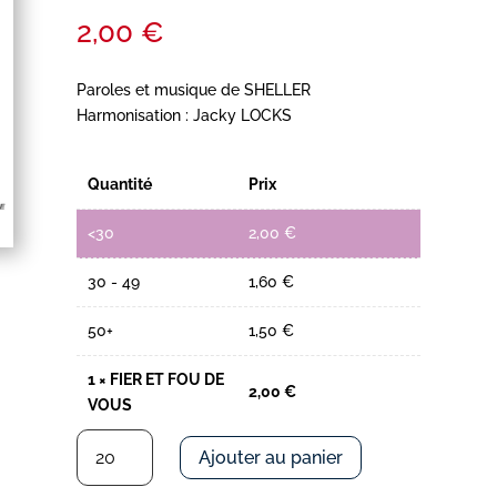
2,00
€
Paroles et musique de SHELLER
Harmonisation : Jacky LOCKS
Quantité
Prix
<30
2,00
€
30 - 49
1,60
€
50+
1,50
€
1
×
FIER ET FOU DE
2,00
€
VOUS
quantité
Ajouter au panier
de
FIER