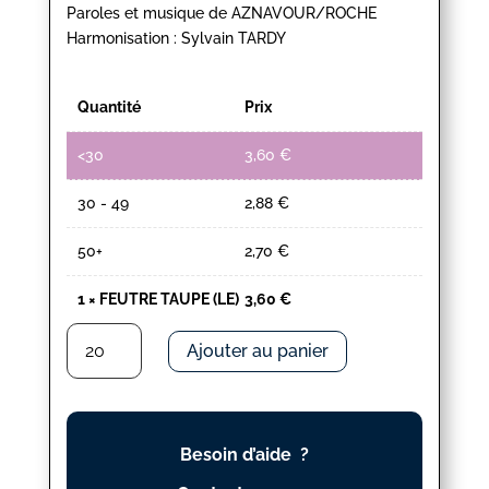
Paroles et musique de AZNAVOUR/ROCHE
Harmonisation : Sylvain TARDY
Quantité
Prix
<30
3,60
€
30 - 49
2,88
€
50+
2,70
€
1
×
FEUTRE TAUPE (LE)
3,60
€
quantité
Ajouter au panier
de
FEUTRE
TAUPE
(LE)
Besoin d’aide ?