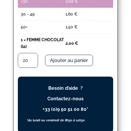
<30
2,00
€
30 - 49
1,60
€
50+
1,50
€
1
×
FEMME CHOCOLAT
2,00
€
(la)
quantité
Ajouter au panier
de
FEMME
CHOCOLAT
(la)
Besoin d’aide ?
Contactez-nous
+33 (0)9 50 51 00 80*
*du lundi au vendredi de 8h30 à 12h30