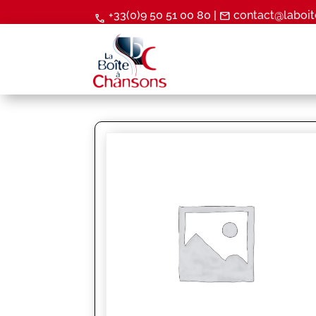
+33(0)9 50 51 00 80 |
contact@laboit
mail
call