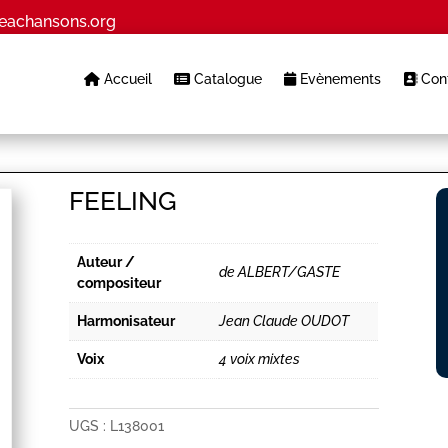
eachansons.org
Accueil
Catalogue
Evènements
Cont
FEELING
Auteur /
de ALBERT/GASTE
compositeur
Harmonisateur
Jean Claude OUDOT
Voix
4 voix mixtes
UGS :
L138001