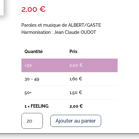
2,00
€
Paroles et musique de ALBERT/GASTE
Harmonisation : Jean Claude OUDOT
Quantité
Prix
<30
2,00
€
30 - 49
1,60
€
50+
1,50
€
1
×
FEELING
2,00
€
quantité
Ajouter au panier
de
FEELING