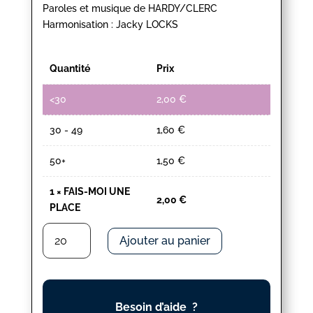
Paroles et musique de HARDY/CLERC
Harmonisation : Jacky LOCKS
Quantité
Prix
<30
2,00
€
30 - 49
1,60
€
50+
1,50
€
1
×
FAIS-MOI UNE
2,00
€
PLACE
quantité
Ajouter au panier
de
FAIS-
MOI
UNE
Besoin d’aide ?
PLACE