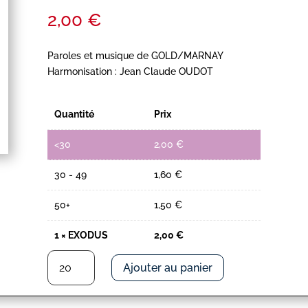
2,00
€
Paroles et musique de GOLD/MARNAY
Harmonisation : Jean Claude OUDOT
Quantité
Prix
<30
2,00
€
30 - 49
1,60
€
50+
1,50
€
1
×
EXODUS
2,00
€
quantité
Ajouter au panier
de
EXODUS