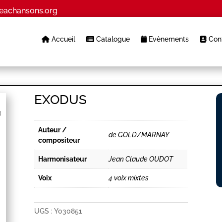
eachansons.org
Accueil
Catalogue
Evènements
Cont
EXODUS
Auteur /
de GOLD/MARNAY
compositeur
Harmonisateur
Jean Claude OUDOT
Voix
4 voix mixtes
UGS :
Y030851