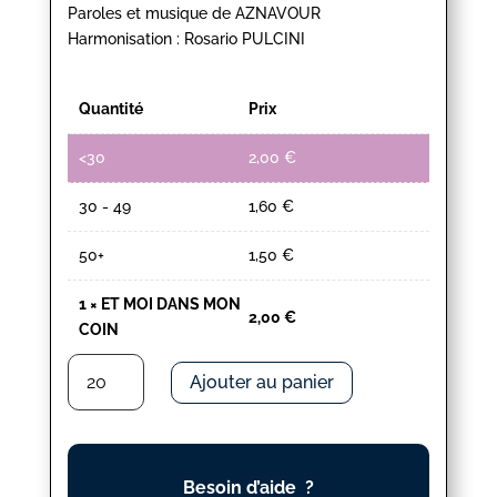
Paroles et musique de AZNAVOUR
Harmonisation : Rosario PULCINI
Quantité
Prix
<30
2,00
€
30 - 49
1,60
€
50+
1,50
€
1
×
ET MOI DANS MON
2,00
€
COIN
quantité
Ajouter au panier
de
ET
MOI
DANS
Besoin d’aide ?
MON