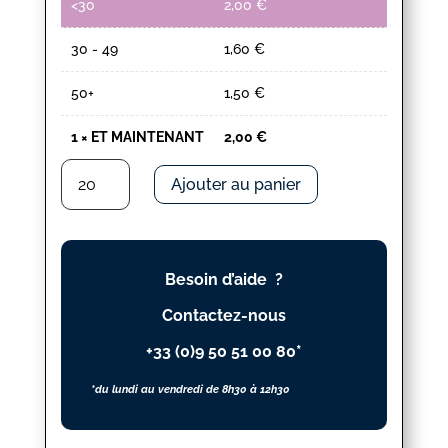
<30
2,00
€
30 - 49
1,60
€
50+
1,50
€
1
×
ET MAINTENANT
2,00
€
quantité
Ajouter au panier
de
ET
MAINTENANT
Besoin d’aide ?
Contactez-nous
+33 (0)9 50 51 00 80*
*du lundi au vendredi de 8h30 à 12h30