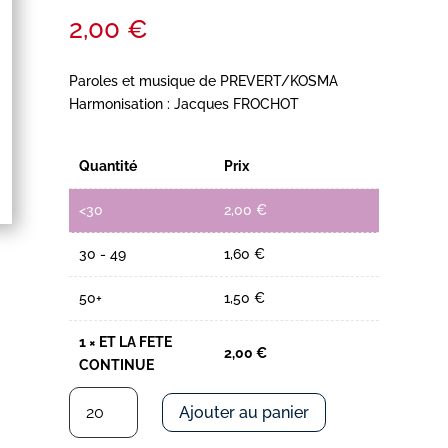
2,00
€
Paroles et musique de PREVERT/KOSMA
Harmonisation : Jacques FROCHOT
Quantité
Prix
<30
2,00
€
30 - 49
1,60
€
50+
1,50
€
1
×
ET LA FETE
2,00
€
CONTINUE
quantité
Ajouter au panier
de
ET