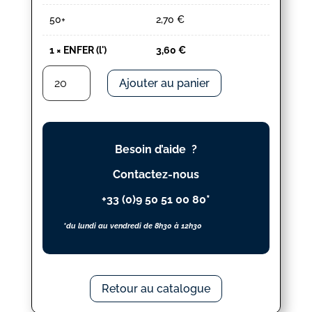
50+
2,70
€
1
×
ENFER (l')
3,60
€
quantité
Ajouter au panier
de
ENFER
(l')
Besoin d’aide ?
Contactez-nous
+33 (0)9 50 51 00 80*
*du lundi au vendredi de 8h30 à 12h30
Retour au catalogue