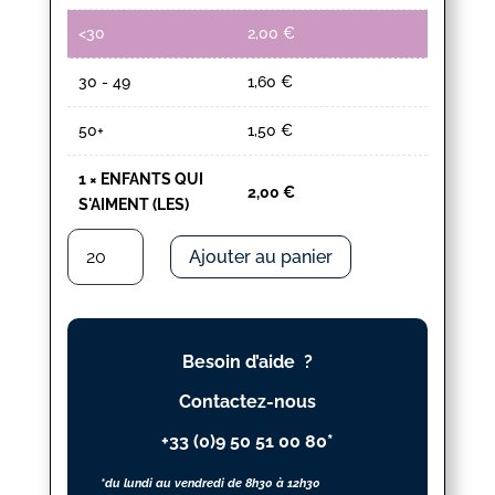
<30
2,00
€
30 - 49
1,60
€
50+
1,50
€
1
×
ENFANTS QUI
2,00
€
S'AIMENT (LES)
quantité
Ajouter au panier
de
ENFANTS
QUI
S'AIMENT
Besoin d’aide ?
(LES)
Contactez-nous
+33 (0)9 50 51 00 80*
*du lundi au vendredi de 8h30 à 12h30