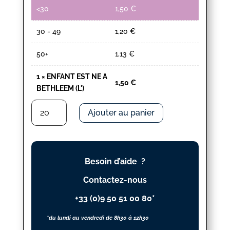
<30
1,50
€
30 - 49
1,20
€
50+
1,13
€
1
×
ENFANT EST NE A
1,50
€
BETHLEEM (L')
quantité
Ajouter au panier
de
ENFANT
EST
NE
Besoin d’aide ?
A
BETHLEEM
Contactez-nous
(L')
+33 (0)9 50 51 00 80*
*du lundi au vendredi de 8h30 à 12h30