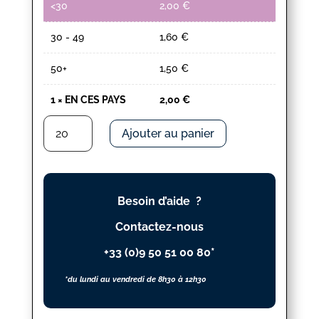
<30
2,00
€
30 - 49
1,60
€
50+
1,50
€
1
×
EN CES PAYS
2,00
€
quantité
Ajouter au panier
de
EN
CES
PAYS
Besoin d’aide ?
Contactez-nous
+33 (0)9 50 51 00 80*
*du lundi au vendredi de 8h30 à 12h30