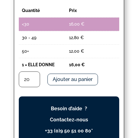
Quantité
Prix
<30
16,00
€
30 - 49
12,80
€
50+
12,00
€
1
×
ELLE DONNE
16,00
€
quantité
Ajouter au panier
de
ELLE
DONNE
Besoin d’aide ?
Contactez-nous
+33 (0)9 50 51 00 80*