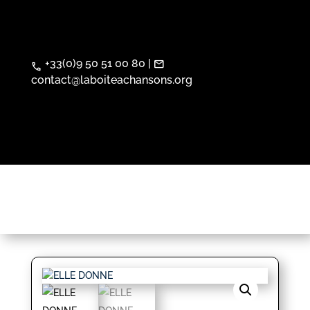
+33(0)9 50 51 00 80 |
mail
call
contact@laboiteachansons.org
Articles 0