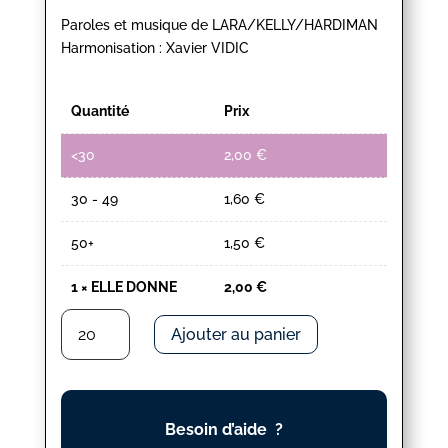
Paroles et musique de LARA/KELLY/HARDIMAN
Harmonisation : Xavier VIDIC
Quantité
Prix
<30
2,00
€
30 - 49
1,60
€
50+
1,50
€
1
×
ELLE DONNE
2,00
€
quantité
Ajouter au panier
de
ELLE
DONNE
Besoin d’aide ?