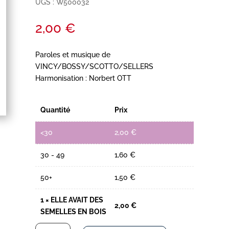
UGS :
W500032
2,00
€
Paroles et musique de
VINCY/BOSSY/SCOTTO/SELLERS
Harmonisation : Norbert OTT
Quantité
Prix
<30
2,00
€
30 - 49
1,60
€
50+
1,50
€
1
×
ELLE AVAIT DES
2,00
€
SEMELLES EN BOIS
quantité