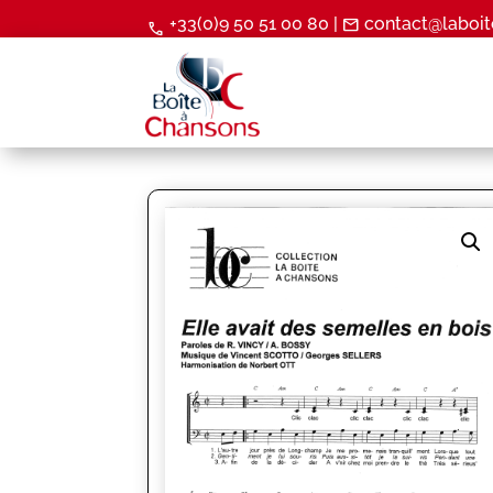
+33(0)9 50 51 00 80 |
contact@laboit
mail
call