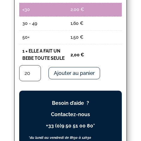
<30
2,00
€
30 - 49
1,60
€
50+
1,50
€
1
×
ELLE A FAIT UN
2,00
€
BEBE TOUTE SEULE
quantité
Ajouter au panier
de
ELLE
A
FAIT
Besoin d’aide ?
UN
BEBE
Contactez-nous
TOUTE
+33 (0)9 50 51 00 80*
SEULE
*du lundi au vendredi de 8h30 à 12h30