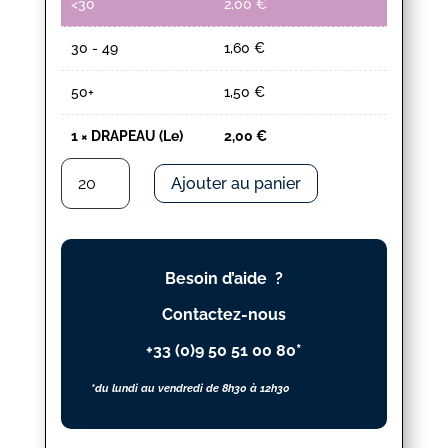
<30
2,00
€
30 - 49
1,60
€
50+
1,50
€
1
×
DRAPEAU (Le)
2,00
€
quantité
Ajouter au panier
de
DRAPEAU
(Le)
Besoin d’aide ?
Contactez-nous
+33 (0)9 50 51 00 80*
*du lundi au vendredi de 8h30 à 12h30