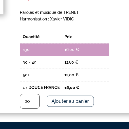
Paroles et musique de TRENET
Harmonisation : Xavier VIDIC
Quantité
Prix
<30
16,00
€
30 - 49
12,80
€
50+
12,00
€
1
×
DOUCE FRANCE
16,00
€
quantité
Ajouter au panier
de
DOUCE
FRANCE