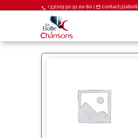
+33(0)9 50 51 00 80 |
contact@laboit
mail
call