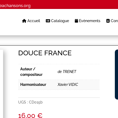
eachansons.org
Accueil
Catalogue
Evènements
Cont
DOUCE FRANCE
Auteur /
de TRENET
compositeur
Harmonisateur
Xavier VIDIC
UGS :
CD015b
16,00
€