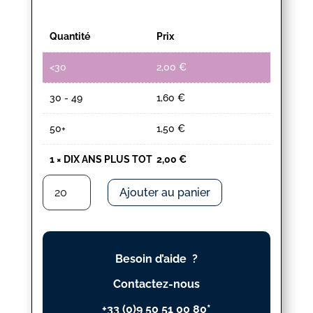
Quantité
Prix
<30
2,00
€
30 - 49
1,60
€
50+
1,50
€
1
×
DIX ANS PLUS TOT
2,00
€
quantité
Ajouter au panier
de
DIX
ANS
PLUS
Besoin d’aide ?
TOT
Contactez-nous
+33 (0)9 50 51 00 80*