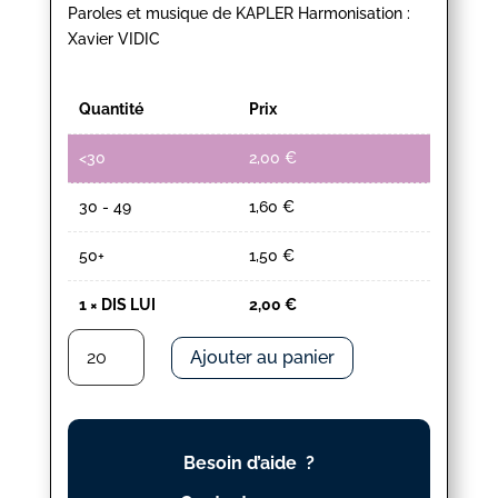
Paroles et musique de KAPLER Harmonisation :
Xavier VIDIC
Quantité
Prix
<30
2,00
€
30 - 49
1,60
€
50+
1,50
€
1
×
DIS LUI
2,00
€
quantité
Ajouter au panier
de
DIS
LUI
Besoin d’aide ?