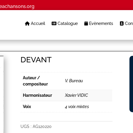
eachansons.org
Accueil
Catalogue
Evènements
Cont
DEVANT
Auteur /
V. Bureau
compositeur
Harmonisateur
Xavier VIDIC
Voix
4 voix mixtes
UGS :
AG120220