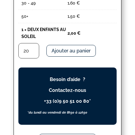
30 - 49
1,60
€
50+
1,50
€
1
×
DEUX ENFANTS AU
2,00
€
SOLEIL
quantité
Ajouter au panier
de
DEUX
ENFANTS
AU
Besoin d’aide ?
SOLEIL
Contactez-nous
+33 (0)9 50 51 00 80*
*du lundi au vendredi de 8h30 à 12h30