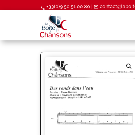
+33(0)9 50 51 00 80 |
contact@laboit
mail
call