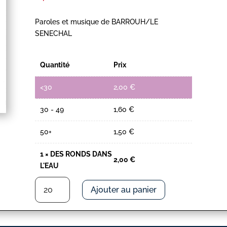
Paroles et musique de BARROUH/LE
SENECHAL
Quantité
Prix
<30
2,00
€
30 - 49
1,60
€
50+
1,50
€
1
×
DES RONDS DANS
2,00
€
L'EAU
quantité
Ajouter au panier
de
DES
RONDS