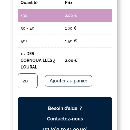
Quantité
Prix
<30
2,00
€
30 - 49
1,60
€
50+
1,50
€
1
×
DES
CORNOUAILLES ¿
2,00
€
L'OURAL
quantité
Ajouter au panier
de
DES
CORNOUAILLES
¿
Besoin d’aide ?
L'OURAL
Contactez-nous
+33 (0)9 50 51 00 80*