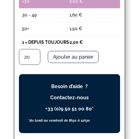
<30
2,00
€
30 - 49
1,60
€
50+
1,50
€
1
×
DEPUIS TOUJOURS
2,00
€
quantité
Ajouter au panier
de
DEPUIS
TOUJOURS
Besoin d’aide ?
Contactez-nous
+33 (0)9 50 51 00 80*
*du lundi au vendredi de 8h30 à 12h30