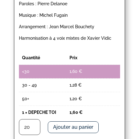
Paroles : Pierre Delanoe
Musique : Michel Fugain
Arrangement : Jean Marcel Bouchety
Harmonisation à 4 voix mixtes de Xavier Vidic
Quantité
Prix
<30
1,60
€
30 - 49
1,28
€
50+
1,20
€
1
×
DEPECHE TOI
1,60
€
quantité
Ajouter au panier
de
DEPECHE