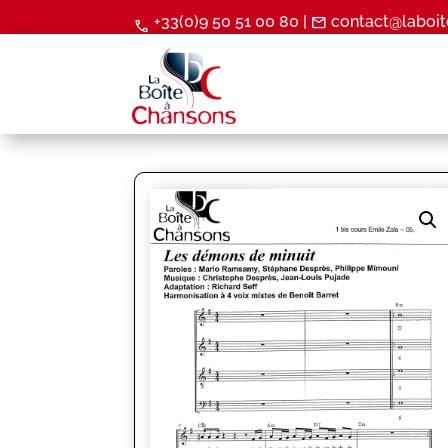
+33(0)9 50 51 00 80 |
contact@laboit
mail
call