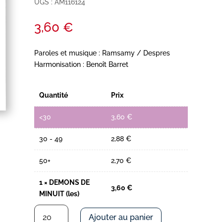
UGS :
AM116124
3,60
€
Paroles et musique : Ramsamy / Despres
Harmonisation : Benoît Barret
Quantité
Prix
<30
3,60
€
30 - 49
2,88
€
50+
2,70
€
1
×
DEMONS DE
3,60
€
MINUIT (les)
quantité
Ajouter au panier
de