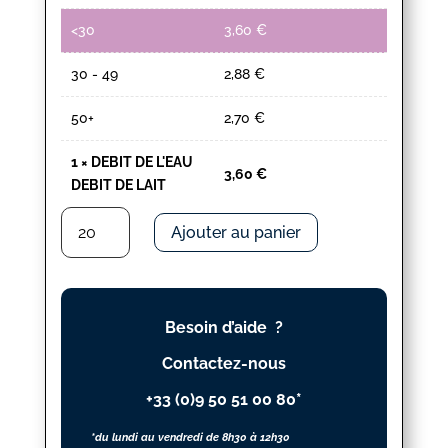
<30
3,60
€
30 - 49
2,88
€
50+
2,70
€
1
×
DEBIT DE L'EAU
3,60
€
DEBIT DE LAIT
quantité
Ajouter au panier
de
DEBIT
DE
L'EAU
Besoin d’aide ?
DEBIT
DE
Contactez-nous
LAIT
+33 (0)9 50 51 00 80*
*du lundi au vendredi de 8h30 à 12h30