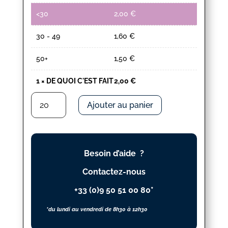
<30
2,00
€
30 - 49
1,60
€
50+
1,50
€
1
×
DE QUOI C'EST FAIT
2,00
€
quantité
Ajouter au panier
de
DE
QUOI
C'EST
Besoin d’aide ?
FAIT
Contactez-nous
+33 (0)9 50 51 00 80*
*du lundi au vendredi de 8h30 à 12h30