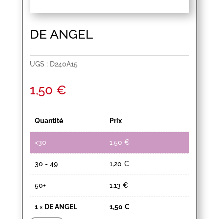
DE ANGEL
UGS :
D240A15
1,50
€
Quantité
Prix
<30
1,50
€
30 - 49
1,20
€
50+
1,13
€
1
×
DE ANGEL
1,50
€