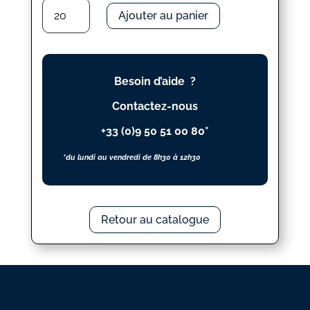
quantité
Ajouter au panier
de
DE
ANGEL
Besoin d’aide ?
Contactez-nous
+33 (0)9 50 51 00 80*
*du lundi au vendredi de 8h30 à 12h30
Retour au catalogue