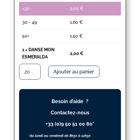
<30
2,00
€
30 - 49
1,60
€
50+
1,50
€
1
×
DANSE MON
2,00
€
ESMERALDA
quantité
Ajouter au panier
de
DANSE
MON
ESMERALDA
Besoin d’aide ?
Contactez-nous
+33 (0)9 50 51 00 80*
*du lundi au vendredi de 8h30 à 12h30