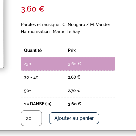
3,60
€
Paroles et musique : C. Nougaro / M. Vander
Harmonisation : Martin Le Ray
Quantité
Prix
<30
3,60
€
30 - 49
2,88
€
50+
2,70
€
1
×
DANSE (la)
3,60
€
quantité
Ajouter au panier
de
DANSE
(la)