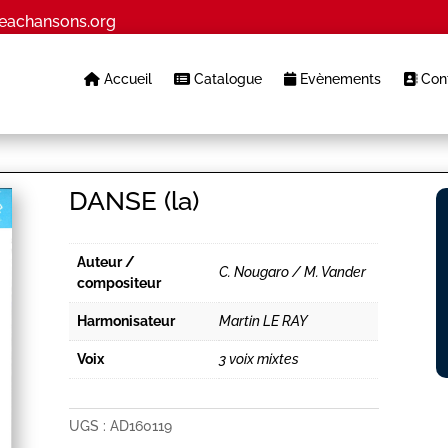
eachansons.org
Accueil
Catalogue
Evènements
Cont
DANSE (la)
Auteur /
C. Nougaro / M. Vander
compositeur
Harmonisateur
Martin LE RAY
Voix
3 voix mixtes
UGS :
AD160119