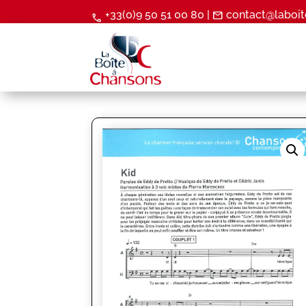
+33(0)9 50 51 00 80 |
contact@laboit
mail
call