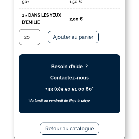
50+
1,50
€
1
×
DANS LES YEUX
2,00
€
D'EMILIE
quantité
Ajouter au panier
de
DANS
LES
YEUX
Besoin d’aide ?
D'EMILIE
Contactez-nous
+33 (0)9 50 51 00 80*
*du lundi au vendredi de 8h30 à 12h30
Retour au catalogue