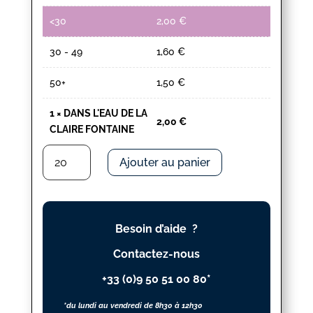
<30
2,00
€
30 - 49
1,60
€
50+
1,50
€
1
×
DANS L'EAU DE LA
2,00
€
CLAIRE FONTAINE
quantité
Ajouter au panier
de
DANS
L'EAU
DE
Besoin d’aide ?
LA
CLAIRE
Contactez-nous
FONTAINE
+33 (0)9 50 51 00 80*
*du lundi au vendredi de 8h30 à 12h30