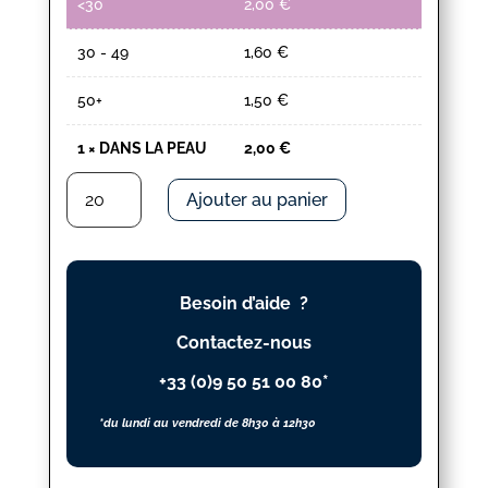
<30
2,00
€
30 - 49
1,60
€
50+
1,50
€
1
×
DANS LA PEAU
2,00
€
quantité
Ajouter au panier
de
DANS
LA
PEAU
Besoin d’aide ?
Contactez-nous
+33 (0)9 50 51 00 80*
*du lundi au vendredi de 8h30 à 12h30