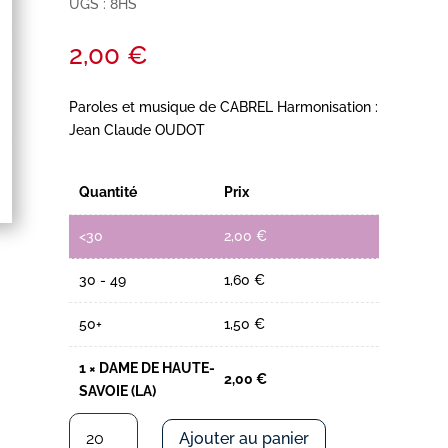
UGS :
8HS
2,00
€
Paroles et musique de CABREL Harmonisation :
Jean Claude OUDOT
Quantité
Prix
<30
2,00
€
30 - 49
1,60
€
50+
1,50
€
1
×
DAME DE HAUTE-
2,00
€
SAVOIE (LA)
quantité
Ajouter au panier
de