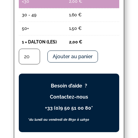
<30
2,00
€
30 - 49
1,60
€
50+
1,50
€
1
×
DALTON (LES)
2,00
€
quantité
Ajouter au panier
de
DALTON
(LES)
Besoin d’aide ?
Contactez-nous
+33 (0)9 50 51 00 80*
*du lundi au vendredi de 8h30 à 12h30