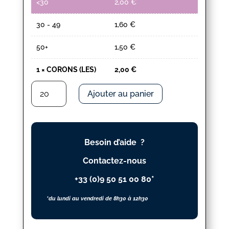
<30
2,00
€
30 - 49
1,60
€
50+
1,50
€
1
×
CORONS (LES)
2,00
€
quantité
Ajouter au panier
de
CORONS
(LES)
Besoin d’aide ?
Contactez-nous
+33 (0)9 50 51 00 80*
*du lundi au vendredi de 8h30 à 12h30