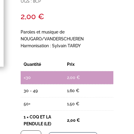
UGS :
8CP
2,00
€
Paroles et musique de
NOUGARO/VANDERSCHUEREN
Harmonisation : Sylvain TARDY
Quantité
Prix
<30
2,00
€
30 - 49
1,60
€
50+
1,50
€
1
×
COQ ET LA
2,00
€
PENDULE (LE)
quantité