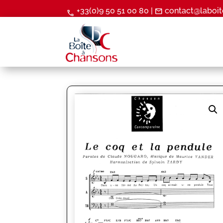
+33(0)9 50 51 00 80 |
contact@laboit
mail
call