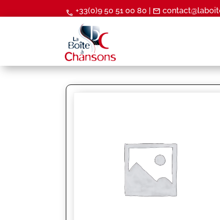
+33(0)9 50 51 00 80 |
contact@laboit
mail
call