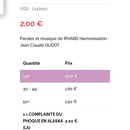
UGS :
L137001
2,00
€
Paroles et musique de RIVARD Harmonisation :
Jean Claude OUDOT
Quantité
Prix
<30
2,00
€
30 - 49
1,60
€
50+
1,50
€
1
×
COMPLAINTE DU
PHOQUE EN ALASKA
2,00
€
(LA)