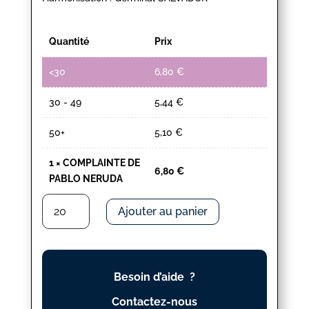
Quantité
Prix
<30
6,80
€
30 - 49
5,44
€
50+
5,10
€
1
×
COMPLAINTE DE
6,80
€
PABLO NERUDA
quantité
Ajouter au panier
de
COMPLAINTE
DE
PABLO
Besoin d’aide ?
NERUDA
Contactez-nous